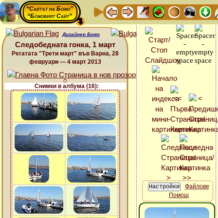
“Сайтът на Божо”
“Божовият Сайт”
Дизайнер Божо
Следобедната гонка, 1 март
Регатата "Трети март" във Варна, 28
февруари — 4 март 2013
Снимки в албума (16):
Файлове
Помощ