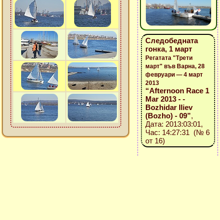
Следобедната
гонка, 1 март
Регатата "Трети
март" във Варна, 28
февруари — 4 март
2013
“Afternoon Race 1
Mar 2013 - -
Bozhidar Iliev
(Bozho) - 09”
,
Дата: 2013:03:01,
Час: 14:27:31 (№ 6
от 16)