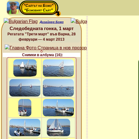
“Сайтът на Божо”
“Божовият Сайт”
Дизайнер Божо
Следобедната гонка, 1 март
Регатата "Трети март" във Варна, 28
февруари — 4 март 2013
Снимки в албума (16):