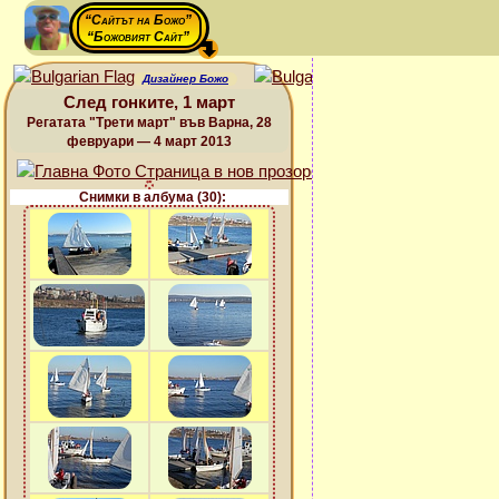
“Сайтът на Божо”
“Божовият Сайт”
Дизайнер Божо
След гонките, 1 март
Регатата "Трети март" във Варна, 28
февруари — 4 март 2013
Снимки в албума (30):