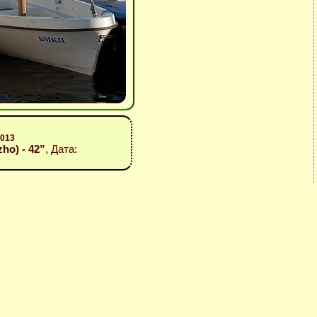
2013
zho) - 42”
, Дата: