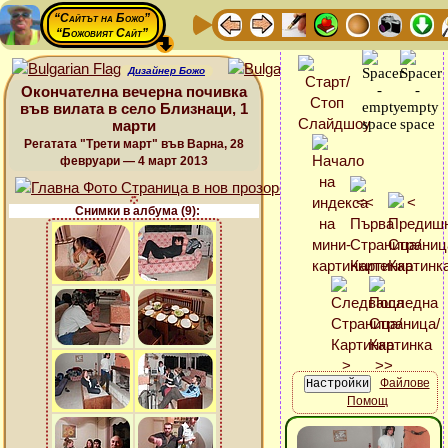
“Сайтът на Божо”
“Божовият Сайт”
Дизайнер Божо
Окончателна вечерна почивка
във вилата в село Близнаци, 1
марти
Регатата "Трети март" във Варна, 28
февруари — 4 март 2013
Снимки в албума (9):
Файлове
Помощ