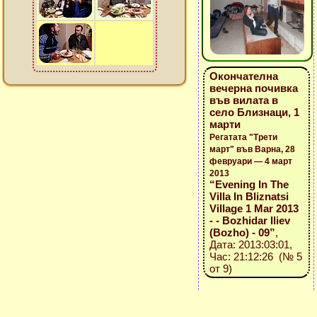
Окончателна
вечерна почивка
във вилата в
село Близнаци, 1
марти
Регатата "Трети
март" във Варна, 28
февруари — 4 март
2013
“Evening In The
Villa In Bliznatsi
Village 1 Mar 2013
- - Bozhidar Iliev
(Bozho) - 09”
,
Дата: 2013:03:01,
Час: 21:12:26 (№ 5
от 9)