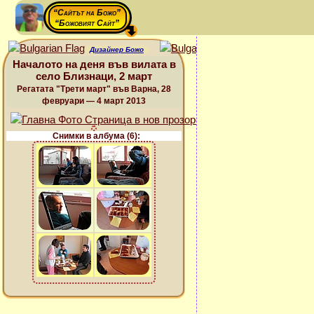
“Сайтът на Божо”
“Божовият Сайт”
Дизайнер Божо
Началото на деня във вилата в
село Близнаци, 2 март
Регатата "Трети март" във Варна, 28
февруари — 4 март 2013
Снимки в албума (6):