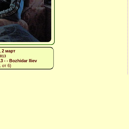
 2 март
2013
3 - - Bozhidar Iliev
 от 6)