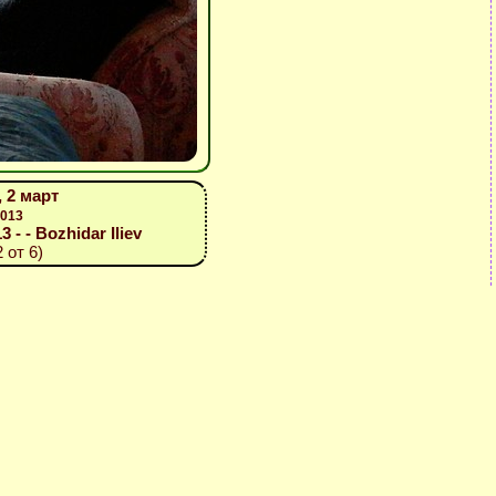
 2 март
2013
3 - - Bozhidar Iliev
 от 6)