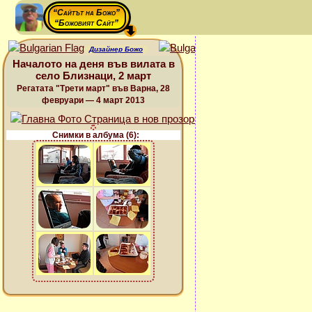
“Сайтът на Божо”
“Божовият Сайт”
Дизайнер Божо
Началото на деня във вилата в
село Близнаци, 2 март
Регатата "Трети март" във Варна, 28
февруари — 4 март 2013
Снимки в албума (6):