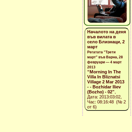
Началото на деня
във вилата в
село Близнаци, 2
март
Регатата "Трети
март" във Варна, 28
февруари — 4 март
2013
“Morning In The
Villa In Bliznatsi
Village 2 Mar 2013
- - Bozhidar Iliev
(Bozho) - 02”
,
Дата: 2013:03:02,
Час: 08:16:48 (№ 2
от 6)