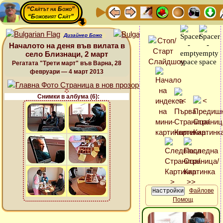
“Сайтът на Божо”
“Божовият Сайт”
Дизайнер Божо
Началото на деня във вилата в
село Близнаци, 2 март
Регатата "Трети март" във Варна, 28
февруари — 4 март 2013
Снимки в албума (6):
Файлове
Помощ