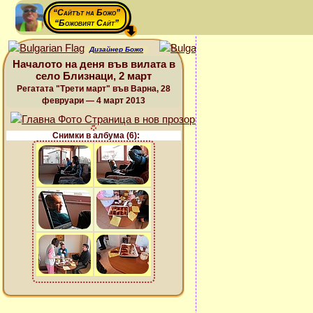
“Сайтът на Божо”
“Божовият Сайт”
Дизайнер Божо
Началото на деня във вилата в
село Близнаци, 2 март
Регатата "Трети март" във Варна, 28
февруари — 4 март 2013
Снимки в албума (6):