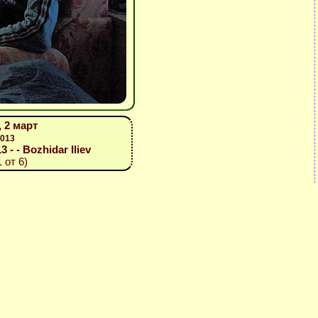
 2 март
2013
3 - - Bozhidar Iliev
 от 6)