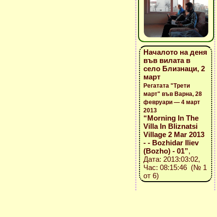
Началото на деня
във вилата в
село Близнаци, 2
март
Регатата "Трети
март" във Варна, 28
февруари — 4 март
2013
“Morning In The
Villa In Bliznatsi
Village 2 Mar 2013
- - Bozhidar Iliev
(Bozho) - 01”
,
Дата: 2013:03:02,
Час: 08:15:46 (№ 1
от 6)