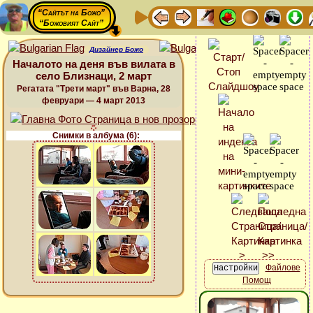
“Сайтът на Божо”
“Божовият Сайт”
Дизайнер Божо
Началото на деня във вилата в
село Близнаци, 2 март
Регатата "Трети март" във Варна, 28
февруари — 4 март 2013
Снимки в албума (6):
Файлове
Помощ