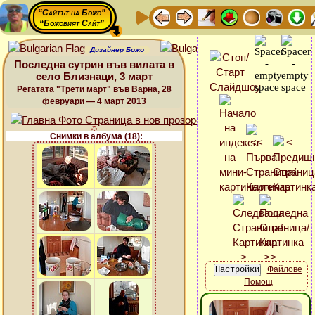
“Сайтът на Божо”
“Божовият Сайт”
Дизайнер Божо
Последна сутрин във вилата в
село Близнаци, 3 март
Регатата "Трети март" във Варна, 28
февруари — 4 март 2013
Снимки в албума (18):
Файлове
Помощ