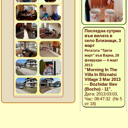
Последна сутрин
във вилата в
село Близнаци, 3
март
Регатата "Трети
март" във Варна, 28
февруари — 4 март
2013
“Morning In The
Villa In Bliznatsi
Village 3 Mar 2013
- - Bozhidar Iliev
(Bozho) - 11”
,
Дата: 2013:03:03,
Час: 08:47:32 (№ 5
от 18)