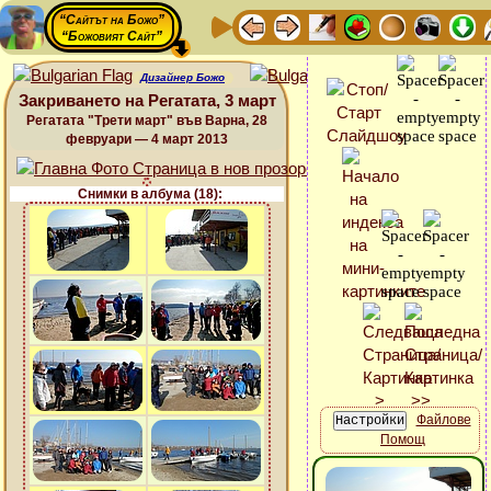
“Сайтът на Божо”
“Божовият Сайт”
Дизайнер Божо
Закриването на Регатата, 3 март
Регатата "Трети март" във Варна, 28
февруари — 4 март 2013
Снимки в албума (18):
Файлове
Помощ