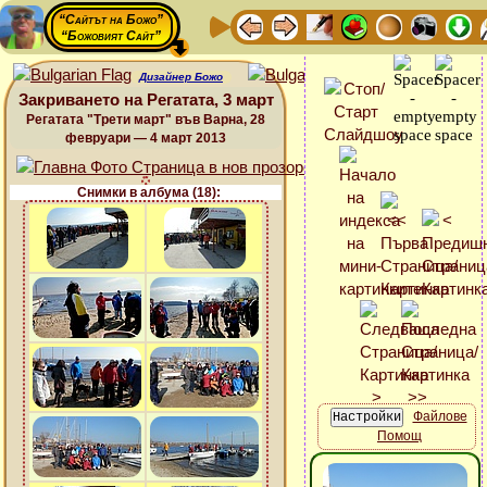
“Сайтът на Божо”
“Божовият Сайт”
Дизайнер Божо
Закриването на Регатата, 3 март
Регатата "Трети март" във Варна, 28
февруари — 4 март 2013
Снимки в албума (18):
Файлове
Помощ