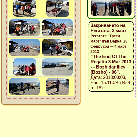
Закриването на
Регатата, 3 март
Регатата "Трети
март" във Варна, 28
февруари — 4 март
2013
“The End Of The
Regatta 3 Mar 2013
- - Bozhidar Iliev
(Bozho) - 06”
,
Дата: 2013:03:03,
Час: 15:11:09 (№ 4
от 18)