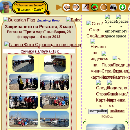
“Сайтът на Божо”
“Божовият Сайт”
Дизайнер Божо
Закриването на Регатата, 3 март
Регатата "Трети март" във Варна, 28
февруари — 4 март 2013
Снимки в албума (18):
Файлове
Помощ