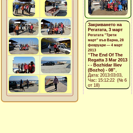
Закриването на
Регатата, 3 март
Регатата "Трети
март" във Варна, 28
февруари — 4 март
2013
“The End Of The
Regatta 3 Mar 2013
- - Bozhidar Iliev
(Bozho) - 08”
,
Дата: 2013:03:03,
Час: 15:12:22 (№ 6
от 18)