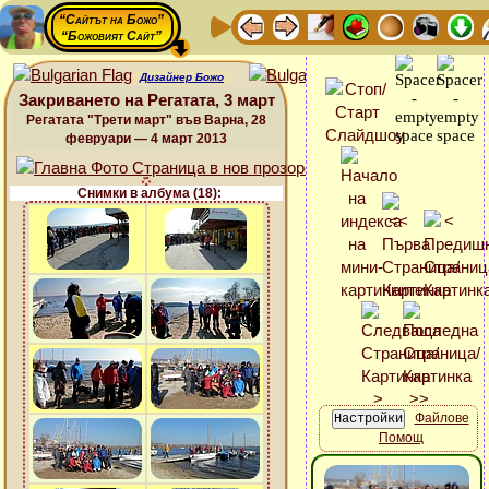
“Сайтът на Божо”
“Божовият Сайт”
Дизайнер Божо
Закриването на Регатата, 3 март
Регатата "Трети март" във Варна, 28
февруари — 4 март 2013
Снимки в албума (18):
Файлове
Помощ