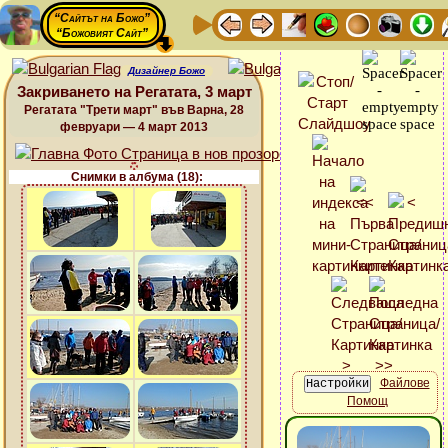
“Сайтът на Божо”
“Божовият Сайт”
Дизайнер Божо
Закриването на Регатата, 3 март
Регатата "Трети март" във Варна, 28
февруари — 4 март 2013
Снимки в албума (18):
Файлове
Помощ