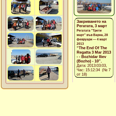
Закриването на
Регатата, 3 март
Регатата "Трети
март" във Варна, 28
февруари — 4 март
2013
“The End Of The
Regatta 3 Mar 2013
- - Bozhidar Iliev
(Bozho) - 10”
,
Дата: 2013:03:03,
Час: 15:12:34 (№ 7
от 18)