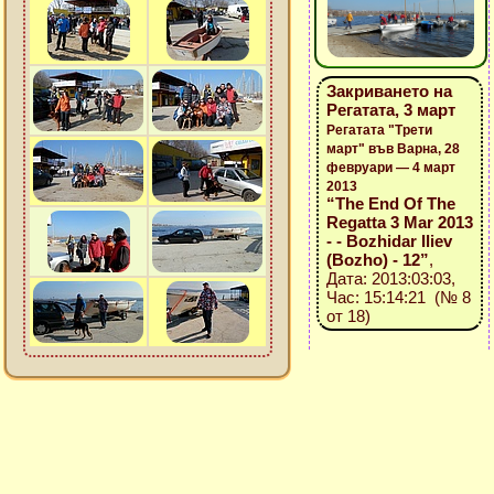
Закриването на
Регатата, 3 март
Регатата "Трети
март" във Варна, 28
февруари — 4 март
2013
“The End Of The
Regatta 3 Mar 2013
- - Bozhidar Iliev
(Bozho) - 12”
,
Дата: 2013:03:03,
Час: 15:14:21 (№ 8
от 18)