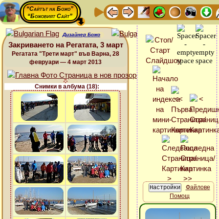
“Сайтът на Божо”
“Божовият Сайт”
Дизайнер Божо
Закриването на Регатата, 3 март
Регатата "Трети март" във Варна, 28
февруари — 4 март 2013
Снимки в албума (18):
Файлове
Помощ