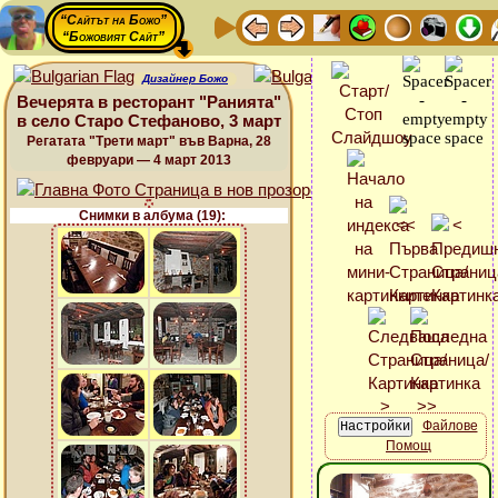
“Сайтът на Божо”
“Божовият Сайт”
Дизайнер Божо
Вечерята в ресторант "Ранията"
в село Старо Стефаново, 3 март
Регатата "Трети март" във Варна, 28
февруари — 4 март 2013
Снимки в албума (19):
Файлове
Помощ