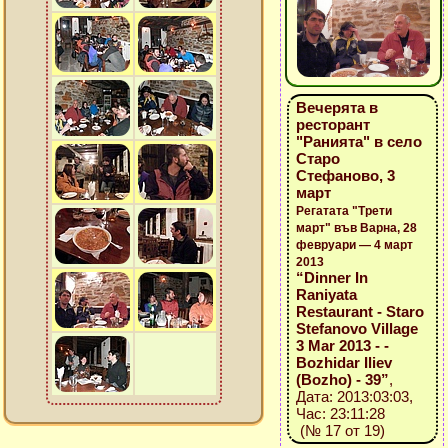
Вечерята в
ресторант
"Ранията" в село
Старо
Стефаново, 3
март
Регатата "Трети
март" във Варна, 28
февруари — 4 март
2013
“Dinner In
Raniyata
Restaurant - Staro
Stefanovo Village
3 Mar 2013 - -
Bozhidar Iliev
(Bozho) - 39”
,
Дата: 2013:03:03,
Час: 23:11:28
(№ 17 от 19)