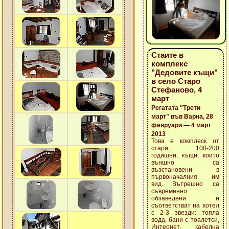
Стаите в
комплекс
"Дедовите къщи"
в село Старо
Стефаново, 4
март
Регатата "Трети
март" във Варна, 28
февруари — 4 март
2013
Това е комплеск от
стари, 100-200
годишни, къщи, които
външно са
възстановени в
първоначалния им
вид. Вътрешно са
съвременно
обзаведени и
съответстват на хотел
с 2-3 звезди: топла
вода, бани с тоалетси,
Интернет, кабелна