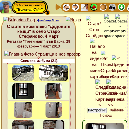
“Сайтът на Божо”
“Божовият Сайт”
Дизайнер Божо
Стаите в комплекс "Дедовите
къщи" в село Старо
Стефаново, 4 март
Регатата "Трети март" във Варна, 28
февруари — 4 март 2013
Снимки в албума (21):
Файлове
Помощ