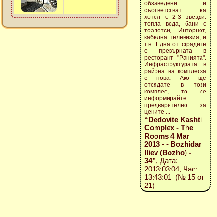
обзаведени и
съответстват на
хотел с 2-3 звезди:
топла вода, бани с
тоалетси, Интернет,
кабелна телевизия, и
т.н. Една от сградите
е превърната в
ресторант "Ранията".
Инфраструктурата в
района на комплеска
е нова. Ако ще
отсядате в този
комплес, то се
информирайте
предварително за
цените ...
“Dedovite Kashti
Complex - The
Rooms 4 Mar
2013 - - Bozhidar
Iliev (Bozho) -
34”
, Дата:
2013:03:04, Час:
13:43:01 (№ 15 от
21)