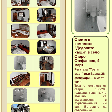
Стаите в
комплекс
"Дедовите
къщи" в село
Старо
Стефаново, 4
март
Регатата "Трети
март" във Варна, 28
февруари — 4 март
2013
Това е комплеск от
стари, 100-200
годишни, къщи, които
външно са
възстановени в
първоначалния им
вид. Вътрешно са
съвременно