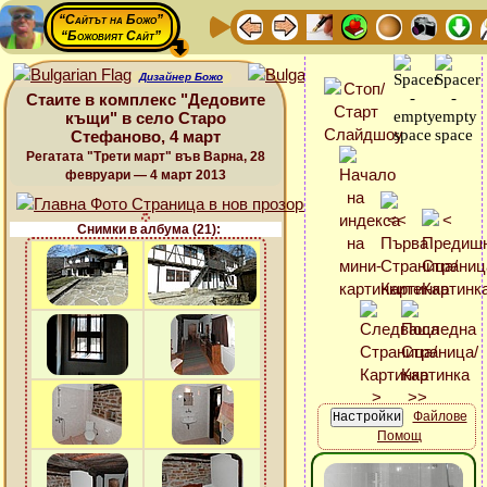
“Сайтът на Божо”
“Божовият Сайт”
Дизайнер Божо
Стаите в комплекс "Дедовите
къщи" в село Старо
Стефаново, 4 март
Регатата "Трети март" във Варна, 28
февруари — 4 март 2013
Снимки в албума (21):
Файлове
Помощ