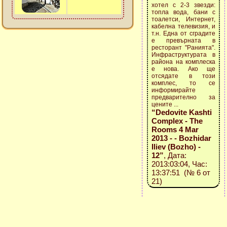
хотел с 2-3 звезди:
топла вода, бани с
тоалетси, Интернет,
кабелна телевизия, и
т.н. Една от сградите
е превърната в
ресторант "Ранията".
Инфраструктурата в
района на комплеска
е нова. Ако ще
отсядате в този
комплес, то се
информирайте
предварително за
цените ...
“Dedovite Kashti
Complex - The
Rooms 4 Mar
2013 - - Bozhidar
Iliev (Bozho) -
12”
, Дата:
2013:03:04, Час:
13:37:51 (№ 6 от
21)