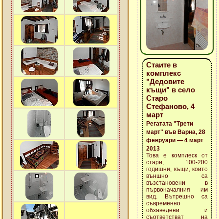
Стаите в
комплекс
"Дедовите
къщи" в село
Старо
Стефаново, 4
март
Регатата "Трети
март" във Варна, 28
февруари — 4 март
2013
Това е комплеск от
стари, 100-200
годишни, къщи, които
външно са
възстановени в
първоначалния им
вид. Вътрешно са
съвременно
обзаведени и
съответстват на