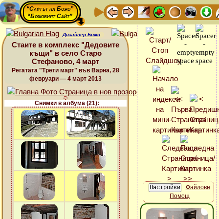
“Сайтът на Божо”
“Божовият Сайт”
Дизайнер Божо
Стаите в комплекс "Дедовите
къщи" в село Старо
Стефаново, 4 март
Регатата "Трети март" във Варна, 28
февруари — 4 март 2013
Снимки в албума (21):
Файлове
Помощ