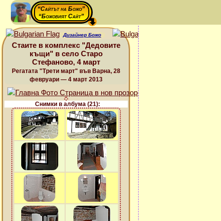
“Сайтът на Божо”
“Божовият Сайт”
Дизайнер Божо
Стаите в комплекс "Дедовите
къщи" в село Старо
Стефаново, 4 март
Регатата "Трети март" във Варна, 28
февруари — 4 март 2013
Снимки в албума (21):