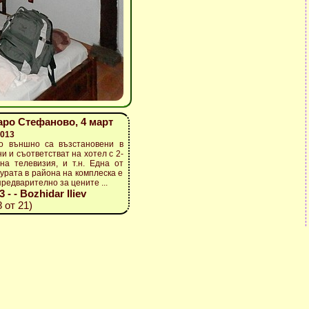
аро Стефаново, 4 март
2013
то външно са възстановени в
 и съответстват на хотел с 2-
на телевизия, и т.н. Една от
урата в района на комплеска е
редварително за цените ...
- - Bozhidar Iliev
 от 21)