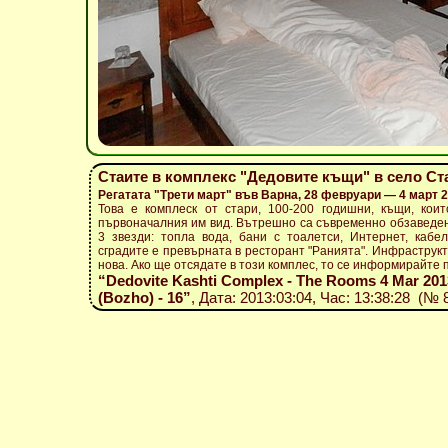
Стаите в комплекс "Дедовите къщи" в село Ст
Регатата "Трети март" във Варна, 28 февруари — 4 март 
Това е комплеск от стари, 100-200 годишни, къщи, кои
първоначалния им вид. Вътрешно са съвременно обзаведени
3 звезди: топла вода, бани с тоалетси, Интернет, кабел
сградите е превърната в ресторант "Ранията". Инфраструкт
нова. Ако ще отсядате в този комплес, то се информирайте п
“Dedovite Kashti Complex - The Rooms 4 Mar 2013 
(Bozho) - 16”
, Дата: 2013:03:04, Час: 13:38:28 (№ 8