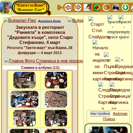
“Сайтът на Божо”
“Божовият Сайт”
Дизайнер Божо
Закуската в ресторант
"Ранията" в комплекса
"Дедовите къщи", село Старо
Стефаново, 4 март
Регатата "Трети март" във Варна, 28
февруари — 4 март 2013
Снимки в албума (12):
Файлове
Помощ