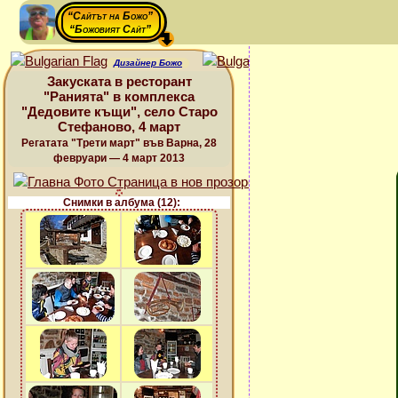
“Сайтът на Божо”
“Божовият Сайт”
Дизайнер Божо
Закуската в ресторант
"Ранията" в комплекса
"Дедовите къщи", село Старо
Стефаново, 4 март
Регатата "Трети март" във Варна, 28
февруари — 4 март 2013
Снимки в албума (12):