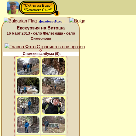
“Сайтът на Божо”
“Божовият Сайт”
Дизайнер Божо
Екскурзия на Витоша
16 март 2013 - село Железница - село
Симеоново
Снимки в албума (9):