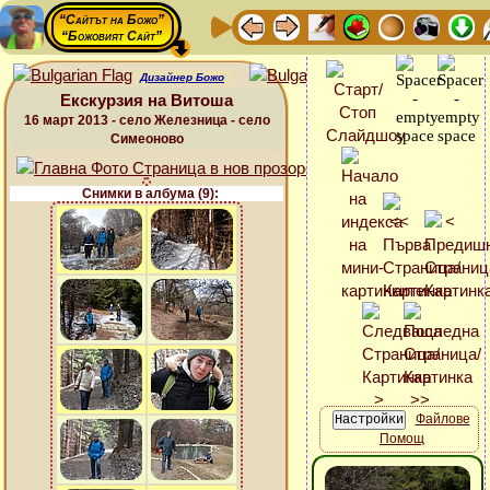
“Сайтът на Божо”
“Божовият Сайт”
Дизайнер Божо
Екскурзия на Витоша
16 март 2013 - село Железница - село
Симеоново
Снимки в албума (9):
Файлове
Помощ