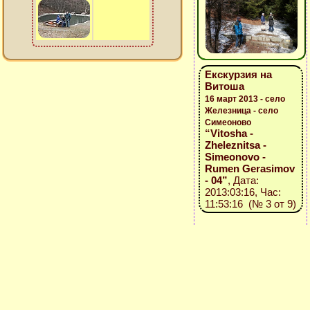
Екскурзия на
Витоша
16 март 2013 - село
Железница - село
Симеоново
“Vitosha -
Zheleznitsa -
Simeonovo -
Rumen Gerasimov
- 04”
, Дата:
2013:03:16, Час:
11:53:16 (№ 3 от 9)