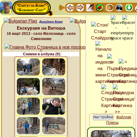
“Сайтът на Божо”
“Божовият Сайт”
Дизайнер Божо
Екскурзия на Витоша
16 март 2013 - село Железница - село
Симеоново
Снимки в албума (9):
Файлове
Помощ