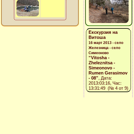
Екскурзия на
Витоша
16 март 2013 - село
Железница - село
Симеоново
“Vitosha -
Zheleznitsa -
Simeonovo -
Rumen Gerasimov
- 08”
, Дата:
2013:03:16, Час:
13:31:49 (№ 4 от 9)