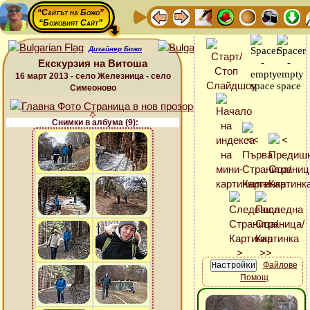
“Сайтът на Божо”
“Божовият Сайт”
Дизайнер Божо
Екскурзия на Витоша
16 март 2013 - село Железница - село
Симеоново
Снимки в албума (9):
Файлове
Помощ