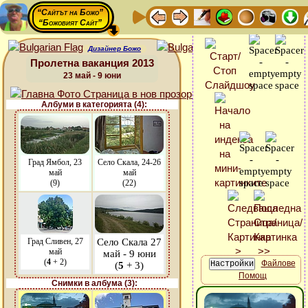
“Сайтът на Божо”
“Божовият Сайт”
Дизайнер Божо
Пролетна ваканция 2013
23 май - 9 юни
Албуми в категорията (4):
Град Ямбол, 23
Село Скала, 24-26
май
май
(9)
(22)
Град Сливен, 27
Село Скала 27
май
май - 9 юни
(
4
+ 2)
Файлове
(
5
+ 3)
Помощ
Снимки в албума (3):