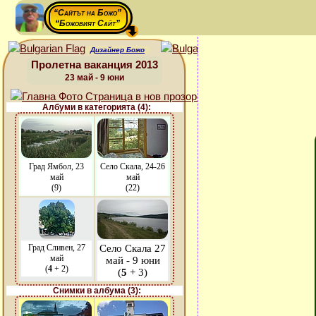
“Сайтът на Божо”
“Божовият Сайт”
Дизайнер Божо
Пролетна ваканция 2013
23 май - 9 юни
Албуми в категорията (4):
Град Ямбол, 23
Село Скала, 24-26
май
май
(9)
(22)
Град Сливен, 27
Село Скала 27
май
май - 9 юни
(
4
+ 2)
(
5
+ 3)
Снимки в албума (3):