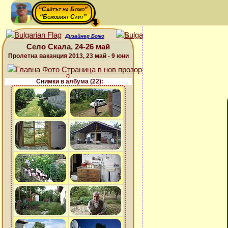
“Сайтът на Божо”
“Божовият Сайт”
Дизайнер Божо
Село Скала, 24-26 май
Пролетна ваканция 2013, 23 май - 9 юни
Снимки в албума (22):