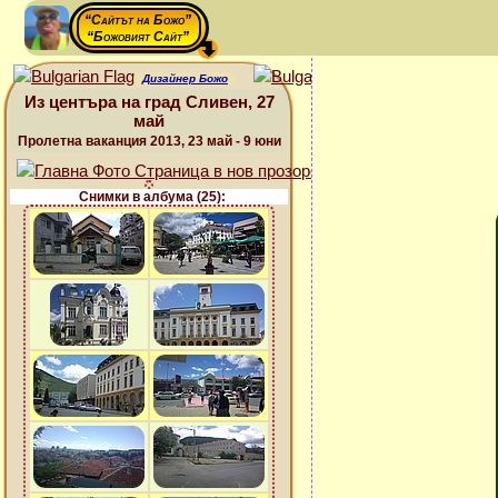
“Сайтът на Божо”
“Божовият Сайт”
Дизайнер Божо
Из центъра на град Сливен, 27
май
Пролетна ваканция 2013, 23 май - 9 юни
Снимки в албума (25):