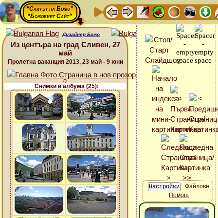
“Сайтът на Божо”
“Божовият Сайт”
Дизайнер Божо
Из центъра на град Сливен, 27
май
Пролетна ваканция 2013, 23 май - 9 юни
Снимки в албума (25):
Файлове
Помощ