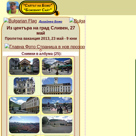
“Сайтът на Божо”
“Божовият Сайт”
Дизайнер Божо
Из центъра на град Сливен, 27
май
Пролетна ваканция 2013, 23 май - 9 юни
Снимки в албума (25):