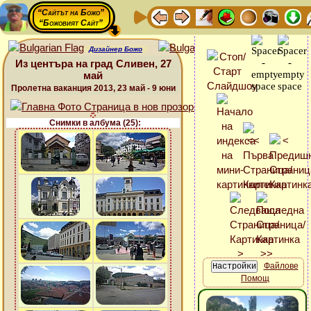
“Сайтът на Божо”
“Божовият Сайт”
Дизайнер Божо
Из центъра на град Сливен, 27
май
Пролетна ваканция 2013, 23 май - 9 юни
Снимки в албума (25):
Файлове
Помощ