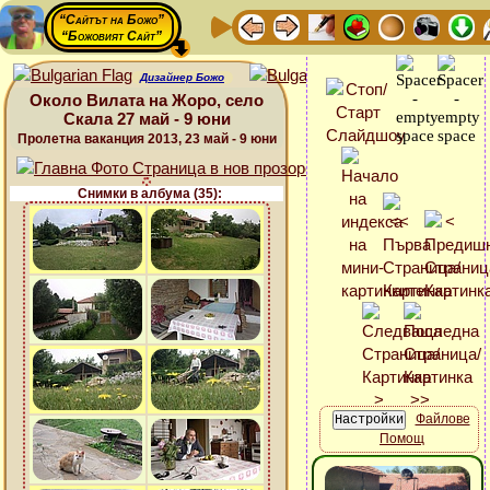
“Сайтът на Божо”
“Божовият Сайт”
Дизайнер Божо
Около Вилата на Жоро, село
Скала 27 май - 9 юни
Пролетна ваканция 2013, 23 май - 9 юни
Снимки в албума (35):
Файлове
Помощ