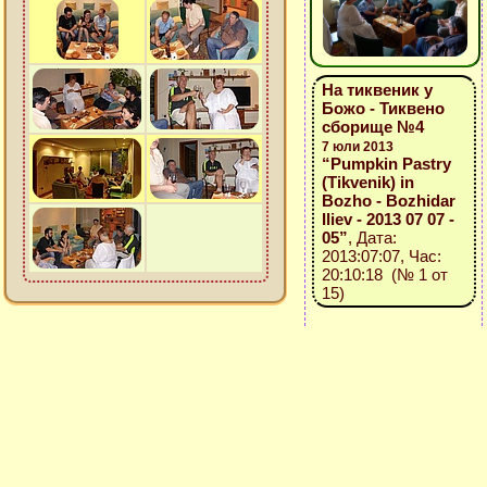
На тиквеник у
Божо - Тиквено
сборище №4
7 юли 2013
“Pumpkin Pastry
(Tikvenik) in
Bozho - Bozhidar
Iliev - 2013 07 07 -
05”
, Дата:
2013:07:07, Час:
20:10:18 (№ 1 от
15)