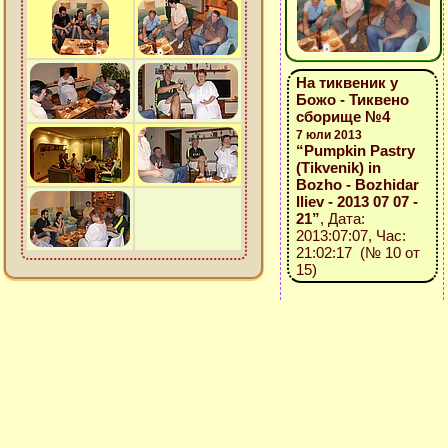
На тиквеник у
Божо - Тиквено
сборище №4
7 юли 2013
“Pumpkin Pastry
(Tikvenik) in
Bozho - Bozhidar
Iliev - 2013 07 07 -
21”
, Дата:
2013:07:07, Час:
21:02:17 (№ 10 от
15)