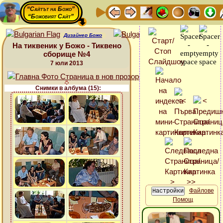
“Сайтът на Божо”
“Божовият Сайт”
Дизайнер Божо
На тиквеник у Божо - Тиквено
сборище №4
7 юли 2013
Снимки в албума (15):
Файлове
Помощ