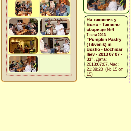
На тиквеник у
Божо - Тиквено
сборище №4
7 юли 2013
“Pumpkin Pastry
(Tikvenik) in
Bozho - Bozhidar
Iliev - 2013 07 07 -
33”
, Дата:
2013:07:07, Час:
21:38:20 (№ 15 от
15)