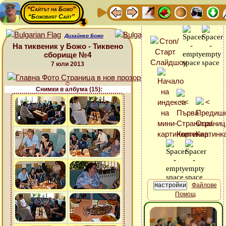
“Сайтът на Божо”
“Божовият Сайт”
Дизайнер Божо
На тиквеник у Божо - Тиквено
сборище №4
7 юли 2013
Снимки в албума (15):
Файлове
Помощ