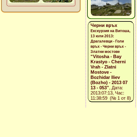
Черни връх
Екскурзия на Витоша,
13 юли 2013:
Драгалевци - Голи
връх - Черни връх -
Златни мостове
“Vitosha - Bay
Krastyo - Cherni
Vrah - Zlatni
Mostove -
Bozhidar Iliev
(Bozho) - 2013 07
13 - 053”
, Дата:
2013:07:13, Час:
11:38:59 (№ 1 от 8)