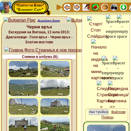
“Сайтът на Божо”
“Божовият Сайт”
Дизайнер Божо
Черни връх
Екскурзия на Витоша, 13 юли 2013:
Драгалевци - Голи връх - Черни връх -
Златни мостове
Снимки в албума (8):
Файлове
Помощ