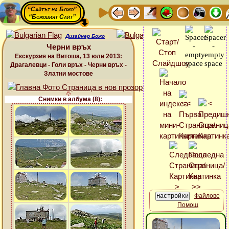
“Сайтът на Божо”
“Божовият Сайт”
Дизайнер Божо
Черни връх
Екскурзия на Витоша, 13 юли 2013:
Драгалевци - Голи връх - Черни връх -
Златни мостове
Снимки в албума (8):
Файлове
Помощ