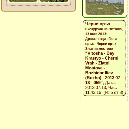
Черни връх
Екскурзия на Витоша,
13 юли 2013:
Драгалевци - Голи
връх - Черни връх -
Златни мостове
“Vitosha - Bay
Krastyo - Cherni
Vrah - Zlatni
Mostove -
Bozhidar Iliev
(Bozho) - 2013 07
13 - 059”
, Дата:
2013:07:13, Час:
11:42:16 (№ 5 от 8)