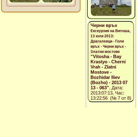
Черни връх
Екскурзия на Витоша,
13 юли 2013:
Драгалевци - Голи
връх - Черни връх -
Златни мостове
“Vitosha - Bay
Krastyo - Cherni
Vrah - Zlatni
Mostove -
Bozhidar Iliev
(Bozho) - 2013 07
13 - 063”
, Дата:
2013:07:13, Час:
13:22:56 (№ 7 от 8)