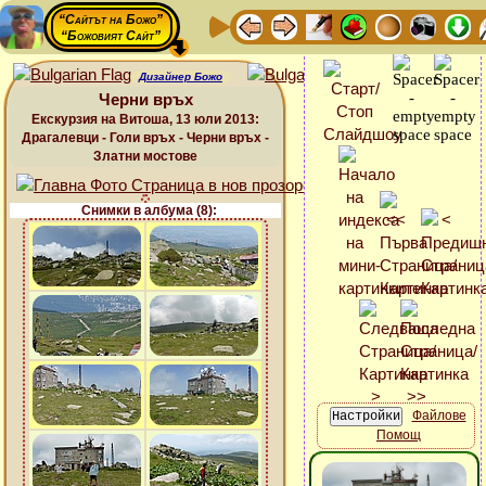
“Сайтът на Божо”
“Божовият Сайт”
Дизайнер Божо
Черни връх
Екскурзия на Витоша, 13 юли 2013:
Драгалевци - Голи връх - Черни връх -
Златни мостове
Снимки в албума (8):
Файлове
Помощ