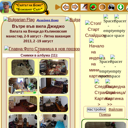
“Сайтът на Божо”
“Божовият Сайт”
Дизайнер Божо
Вътре във вила Джиджо
Вилата на Венци до Къпиновския
манастир, 2-9 август - Лятна ваканция
2013, 2 -19 август
Снимки в албума (11):
Файлове
Помощ