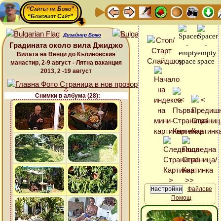
“Сайтът на Божо”
“Божовият Сайт”
Дизайнер Божо
Градината около вила Джиджо
Вилата на Венци до Къпиновския
манастир, 2-9 август - Лятна ваканция
2013, 2 -19 август
Снимки в албума (28):
Файлове
Помощ