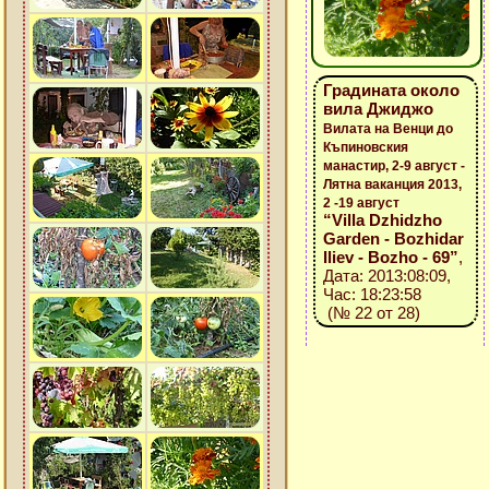
Градината около
вила Джиджо
Вилата на Венци до
Къпиновския
манастир, 2-9 август -
Лятна ваканция 2013,
2 -19 август
“Villa Dzhidzho
Garden - Bozhidar
Iliev - Bozho - 69”
,
Дата: 2013:08:09,
Час: 18:23:58
(№ 22 от 28)