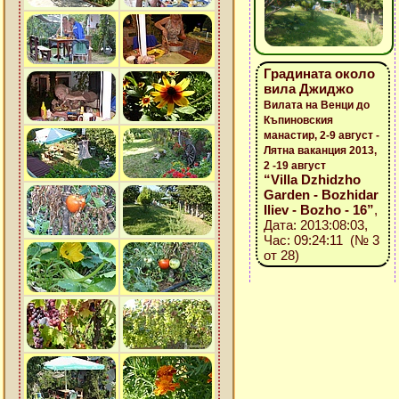
Градината около
вила Джиджо
Вилата на Венци до
Къпиновския
манастир, 2-9 август -
Лятна ваканция 2013,
2 -19 август
“Villa Dzhidzho
Garden - Bozhidar
Iliev - Bozho - 16”
,
Дата: 2013:08:03,
Час: 09:24:11 (№ 3
от 28)