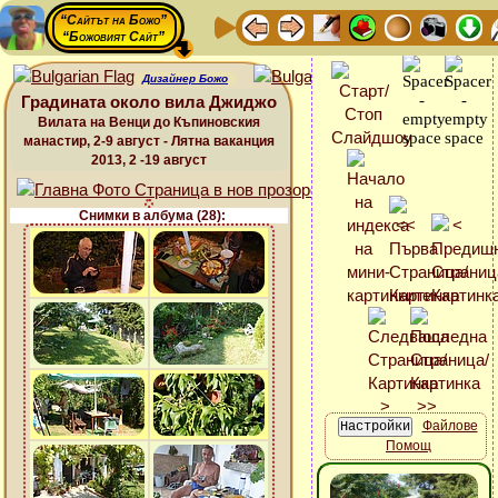
“Сайтът на Божо”
“Божовият Сайт”
Дизайнер Божо
Градината около вила Джиджо
Вилата на Венци до Къпиновския
манастир, 2-9 август - Лятна ваканция
2013, 2 -19 август
Снимки в албума (28):
Файлове
Помощ