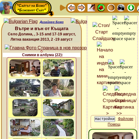
“Сайтът на Божо”
“Божовият Сайт”
Дизайнер Божо
Вътре и вън от Къщата
Село Долина, , 3-15 and 17-19 август,
Лятна ваканция 2013, 2 -19 август
Снимки в албума (22):
Файлове
Помощ