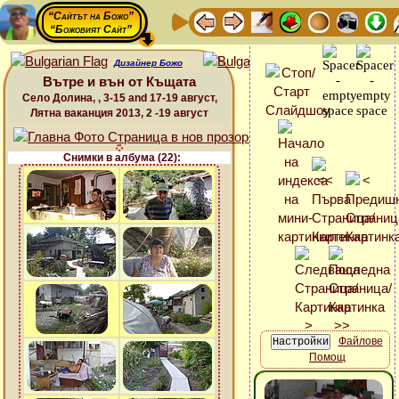
“Сайтът на Божо”
“Божовият Сайт”
Дизайнер Божо
Вътре и вън от Къщата
Село Долина, , 3-15 and 17-19 август,
Лятна ваканция 2013, 2 -19 август
Снимки в албума (22):
Файлове
Помощ