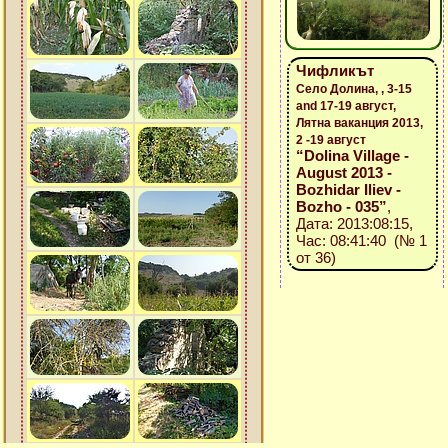
Чифликът
Село Долина, , 3-15
and 17-19 август,
Лятна ваканция 2013,
2 -19 август
“Dolina Village -
August 2013 -
Bozhidar Iliev -
Bozho - 035”
,
Дата: 2013:08:15,
Час: 08:41:40 (№ 1
от 36)