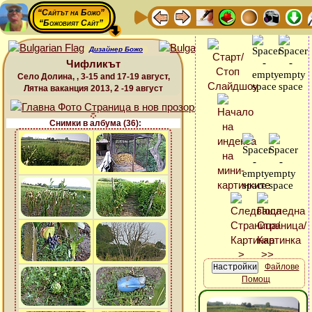
“Сайтът на Божо”
“Божовият Сайт”
Дизайнер Божо
Чифликът
Село Долина, , 3-15 and 17-19 август,
Лятна ваканция 2013, 2 -19 август
Снимки в албума (36):
Файлове
Помощ