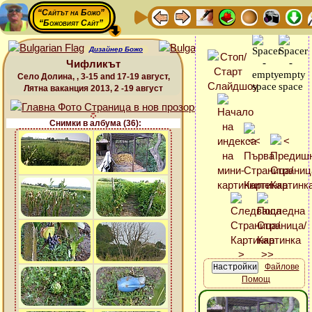
“Сайтът на Божо”
“Божовият Сайт”
Дизайнер Божо
Чифликът
Село Долина, , 3-15 and 17-19 август,
Лятна ваканция 2013, 2 -19 август
Снимки в албума (36):
Файлове
Помощ