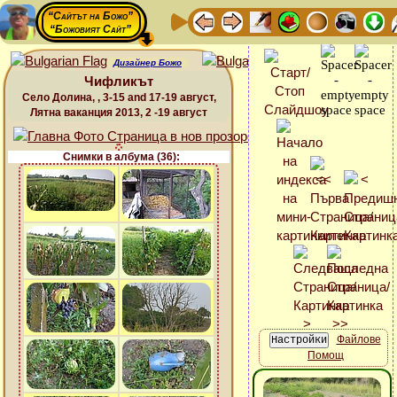
“Сайтът на Божо”
“Божовият Сайт”
Дизайнер Божо
Чифликът
Село Долина, , 3-15 and 17-19 август,
Лятна ваканция 2013, 2 -19 август
Снимки в албума (36):
Файлове
Помощ