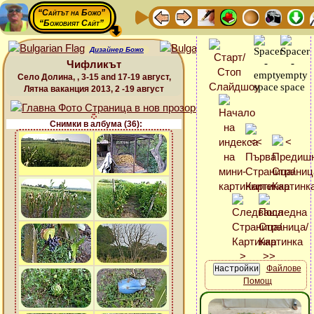
“Сайтът на Божо”
“Божовият Сайт”
Дизайнер Божо
Чифликът
Село Долина, , 3-15 and 17-19 август,
Лятна ваканция 2013, 2 -19 август
Снимки в албума (36):
Файлове
Помощ